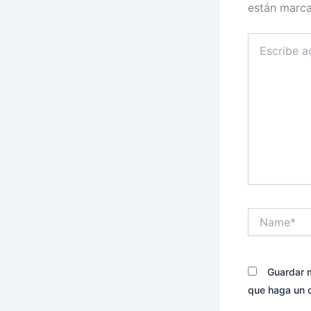
están marc
Escribe
aquí...
Name*
Guardar m
que haga un 