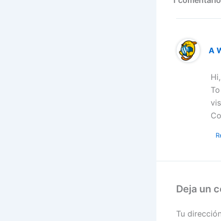
1 comentario
A 
Hi
To
vi
Co
R
Deja un 
Tu direcció