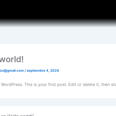
 world!
anov@gmail.com
/
septiembre 4, 2024
ordPress. This is your first post. Edit or delete it, then sta