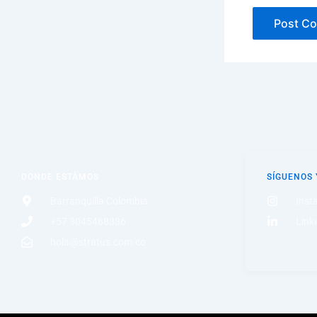
DONDE ESTÁMOS
SÍGUENOS
Barranquilla Colombia
Inst
+57 3045468336
Link
hola@stratus.com.co