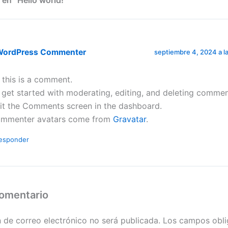
 en “Hello world!”
WordPress Commenter
septiembre 4, 2024 a l
, this is a comment.
 get started with moderating, editing, and deleting commen
sit the Comments screen in the dashboard.
mmenter avatars come from
Gravatar
.
esponder
comentario
n de correo electrónico no será publicada.
Los campos obli